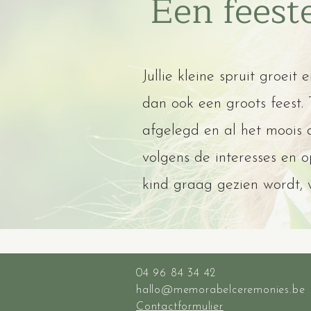
Een feeste
Jullie kleine spruit groei
dan ook een groots feest. 
afgelegd en al het moois
volgens de interesses en o
kind graag gezien wordt, 
04 96 84 34 42
hallo@memorabelceremonies.be
Contactformulier