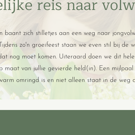
lijke reis naar vol
t en baant zich stilletjes aan een weg naar jongvo
Tijdens zo'n groeifeest staan we even stil bij d
 dat nog moet komen. Uiteraard doen we dit hel
p maat van jullie gevierde held(in). Een mijlpaal 
warm omringd is en niet alleen staat in de weg 