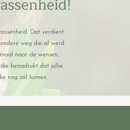
wassenheid!
lwassenheid. Dat verdient
e wondere weg die al werd
emaal naar de wensen,
die benadrukt dat jullie
die nog zal komen.